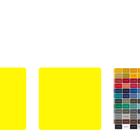
любое изделие изготовленное фабрик
 облагородить различными видами по