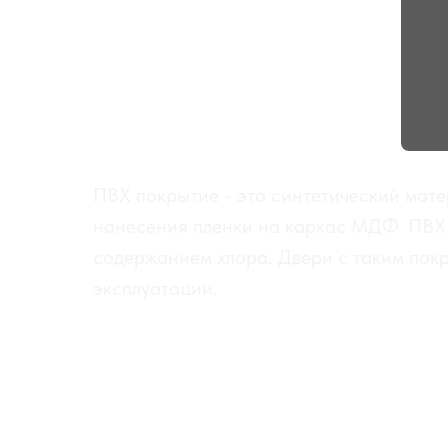
ПВХ покрытие - это синтетический мате
нанесения пленки на каркас МДФ. ПВХ 
содержанием хлора. Двери с таким покр
эксплуатации.
КАТАЛОГ ПОКРЫТИЙ