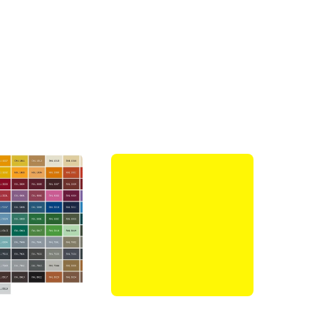
ой "Свой дом"
крытий