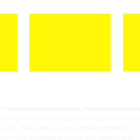
АМЕРИКАНСКИЙ ОРЕХ
К
чит
облагороженная шпоном, тонким листом нат
роизводстве используют лущеный и строганый шпон
дуба, абачи, ореха, венге, красного дерева и т. д.
м, чтобы та выглядела дорого и по-купечески рес