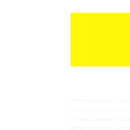
ДУБ
Шпонированная – зна
Конкретно в дверном п
снятый с ценных пород: 
Дверь покрывают шпоно