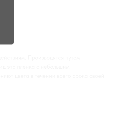
действиям. Производятся путем
ид это пленка с небольшим
няют цвета в течении всего срока своей
МДФ+RAL
МЕЛАМИН