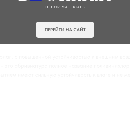
ПЕРЕЙТИ НА САЙТ
риал, с повышенной устойчивостью к внешним воз
- это абривиатура полное название поливинихлор
ытием имеют сильную устойчивость к влаге и не ме
ПВХ ПОКРЫТИЕ
ШПОН+ТОНИРОВАНИЕ
ШПОН+RAL