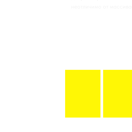
неотличимо от массива
ДУБ
ТОН
НЕТ
72
ТОН
БЕЛЫЙ
72˟2