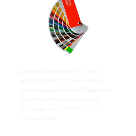
Цветовой стандарт RAL - это
международная система выбора
цветов разработанная в Германии.
Многие компании применяют
цветовую палитру RAL в своём
производстве