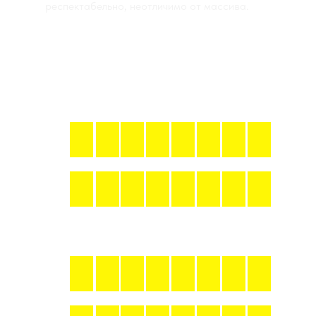
респектабельно, неотличимо от массива.
Тонирование шпона
ДУБ
ТОН
НЕТ
72
76
84
87
90
92
93
ТОН
БЕЛЫЙ
72˟2
76˟2
84˟2
87˟2
90˟2
92˟2
93˟2
АМЕРИКАНСКИЙ ОРЕХ
ТОН
НЕТ
72
76
84
87
90
92
93
ТОН
БЕЛЫЙ
72˟2
76˟2
84˟2
87˟2
90˟2
92˟2
93˟2