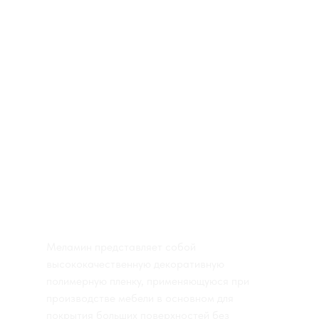
КАТАЛОГ ПОКРЫТИЙ
ПВХ ПОКРЫТИЕ
ШПОН+ТОНИРОВАНИЕ
ШПОН+RAL
МДФ+RAL
МЕЛАМИН
МЕЛАМИН СССР
Меламин представляет собой
высококачественную декоративную
полимерную пленку, применяющуюся при
производстве мебели в основном для
покрытия больших поверхностей без