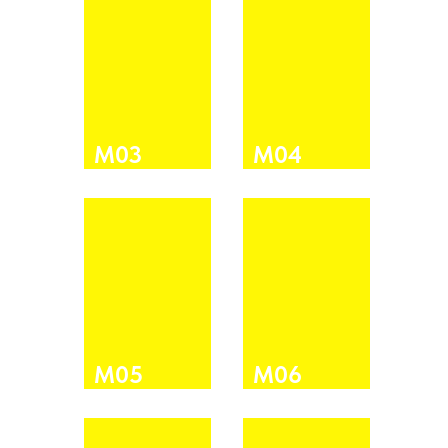
М03
М04
М05
М06