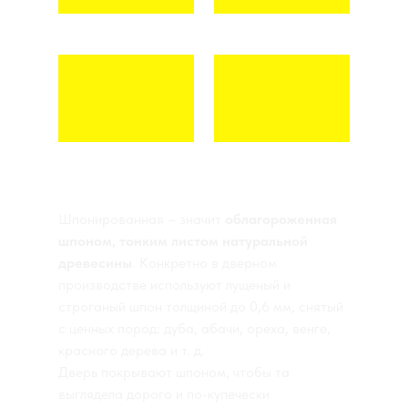
СОСНА
ДУБ
АМЕРИКАНСКИЙ ОРЕХ
КРАСНОЕ ДЕРЕВО
Шпонированная – значит
облагороженная
шпоном, тонким листом натуральной
древесины
. Конкретно в дверном
производстве используют лущеный и
строганый шпон толщиной до 0,6 мм, снятый
с ценных пород: дуба, абачи, ореха, венге,
красного дерева и т. д.
Дверь покрывают шпоном, чтобы та
выглядела дорого и по-купечески