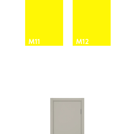
М11
М12