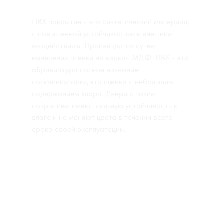
ПВХ покрытие - это синтетический материал,
с повышенной устойчивостью к внешним
воздействиям. Производятся путем
нанесения пленки на каркас МДФ. ПВХ - это
абривиатура полное название
поливинихлорид это пленка с небольшим
содержанием хлора. Двери с таким
покрытием имеют сильную устойчивость к
влаге и не меняют цвета в течении всего
срока своей эксплуатации.
КАТАЛОГ ПОКРЫТИЙ