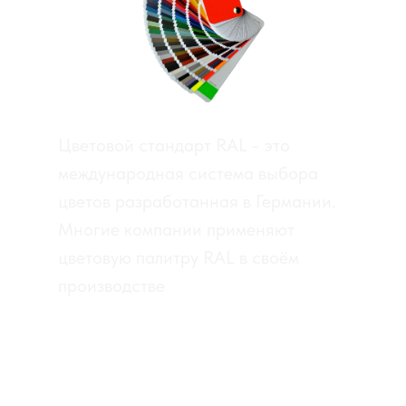
Цветовой стандарт RAL - это
международная система выбора
цветов разработанная в Германии.
Многие компании применяют
цветовую палитру RAL в своём
производстве
RAL CLASSIC
RAL DESIGN
RAL EFFECT