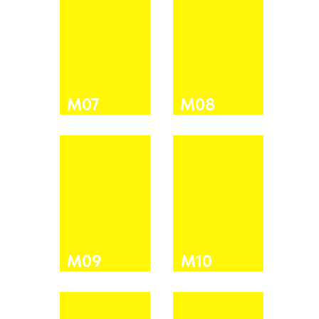
М07
М08
М09
М10