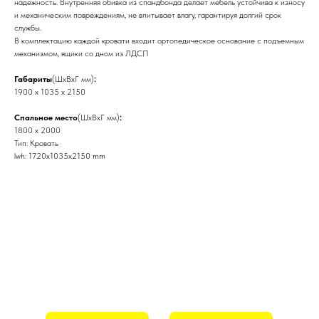
надежность. Внутренняя обивка из спандбонда делает мебель устойчива к износу
и механическим повреждениям, не впитывает влагу, гарантируя долгий срок
службы.
В комплектацию каждой кровати входит ортопедическое основание с подъемным
механизмом, ящики со дном из ЛДСП
Габариты
(ШхВхГ мм)
:
1900 х 1035 х 2150
Спальное место
(ШхВхГ мм)
:
1800 х 2000
Тип: Кровать
lwh: 1720x1035x2150 mm
Практически любое изделие
изготовленное фабрикой "Свой дом"
можно облагородить различными
видами покрытий