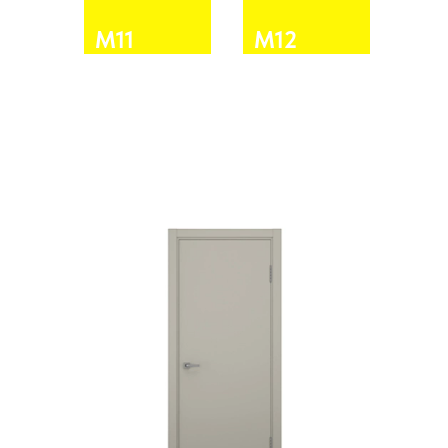
М11
М12