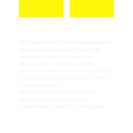
АМЕРИКАНСКИЙ ОРЕХ
КРАСНОЕ ДЕРЕВО
Шпонированная – значит
облагороженная
шпоном, тонким листом натуральной
древесины
. Конкретно в дверном
производстве используют лущеный и
строганый шпон толщиной до 0,6 мм, снятый
с ценных пород: дуба, абачи, ореха, венге,
красного дерева и т. д.
Дверь покрывают шпоном, чтобы та
выглядела дорого и по-купечески
респектабельно, неотличимо от массива.
Тонирование шпона