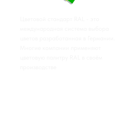
Цветовой стандарт RAL - это
международная система выбора
цветов разработанная в Германии.
Многие компании применяют
цветовую палитру RAL в своём
производстве
RAL CLASSIC
RAL DESIGN
RAL EFFECT