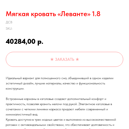
Мягкая кровать «Леванте» 1.8
ДСВ
SKU:
40284,00
р.
★ ЗАКАЗАТЬ ★
Идеальный вариант для полноценного сна, объединивший в одном изделии
эстетичный дизайн, лучшие материалы, качество и функциональность
конструкции.
Встроенные карманы в изголовье создают дополнительный комфорт и
практичность, позволяя хранить мелочи под рукой. Элегантное изголовье в
сочетании с четкими линиями каркаса придают мебели современный и
минималистичный вид.
Кровать доступна в трех модных цветах и выполнена из высококачественной
рогожки с антивандальными свойствами, что обеспечивает долговечность и