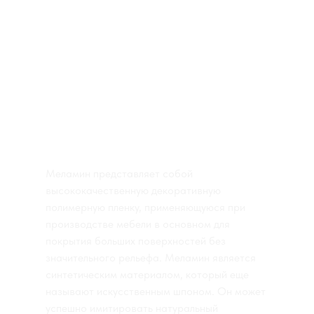
КАТАЛОГ ПОКРЫТИЙ
ПВХ ПОКРЫТИЕ
ШПОН+ТОНИРОВАНИЕ
ШПОН+RAL
МДФ+RAL
МЕЛАМИН
МЕЛАМИН СССР
Меламин представляет собой
высококачественную декоративную
полимерную пленку, применяющуюся при
производстве мебели в основном для
покрытия больших поверхностей без
значительного рельефа. Меламин является
синтетическим материалом, который еще
называют искусственным шпоном. Он может
успешно имитировать натуральный