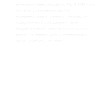
нанесения пленки на каркас МДФ. ПВХ - это
абривиатура полное название
поливинихлорид это пленка с небольшим
содержанием хлора. Двери с таким
покрытием имеют сильную устойчивость к
влаге и не меняют цвета в течении всего
срока своей эксплуатации.
КАТАЛОГ ПОКРЫТИЙ
ПВХ ПОКРЫТИЕ
ШПОН+ТОНИРОВАНИЕ
ШПОН+RAL
МДФ+RAL
МЕЛАМИН