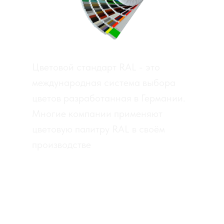
Цветовой стандарт RAL - это
международная система выбора
цветов разработанная в Германии.
Многие компании применяют
цветовую палитру RAL в своём
производстве
RAL CLASSIC
RAL DESIGN
RAL EFFECT