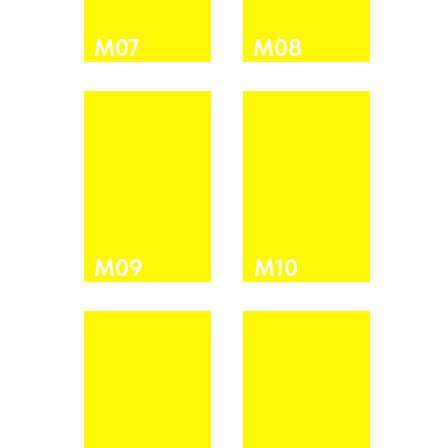
М07
М08
М09
М10