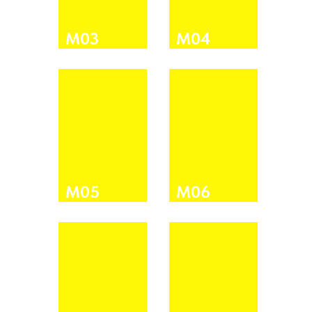
М03
М04
М05
М06